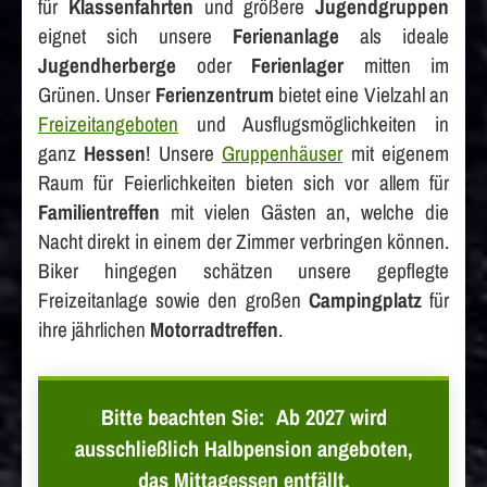
für
Klassenfahrten
und größere
Jugendgruppen
eignet sich unsere
Ferienanlage
als ideale
Jugendherberge
oder
Ferienlager
mitten im
Grünen. Unser
Ferienzentrum
bietet eine Vielzahl an
Freizeitangeboten
und Ausflugsmöglichkeiten in
ganz
Hessen
! Unsere
Gruppenhäuser
mit eigenem
Raum für Feierlichkeiten bieten sich vor allem für
Familientreffen
mit vielen Gästen an, welche die
Nacht direkt in einem der Zimmer verbringen können.
Biker hingegen schätzen unsere gepflegte
Freizeitanlage sowie den großen
Campingplatz
für
ihre jährlichen
Motorradtreffen
.
Bitte beachten Sie:
Ab 2027 wird
ausschließlich Halbpension angeboten,
das Mittagessen entfällt.