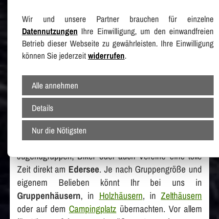
Wir und unsere Partner brauchen für einzelne
Herzlich Willkommen im Ferienzentrum
Datennutzungen
Ihre Einwilligung, um den einwandfreien
Albert Schweitzer in Vöhl am Edersee
Betrieb dieser Webseite zu gewährleisten. Ihre Einwilligung
können Sie jederzeit
widerrufen
.
Das Ferienziel im Buchennationalpark in
Hessen – für Klassenfahrten, Biker,
Alle annehmen
Campingfreunde und Gruppenreisen!
Details
Unser
Ferienzentrum
in
Vöhl
ist herrlich gelegen im
Nationalpark Kellerwald-Edersee
südlich von
Nur die Nötigsten
Korbach
. Bei uns genießen Schüler,
Jugendgruppen, Biker oder auch Vereine eine tolle
Zeit direkt am
Edersee
. Je nach Gruppengröße und
eigenem Belieben könnt Ihr bei uns in
Gruppenhäusern
, in
Holzhäusern
, in
Zelthäusern
oder auf dem
Campingplatz
übernachten. Vor allem